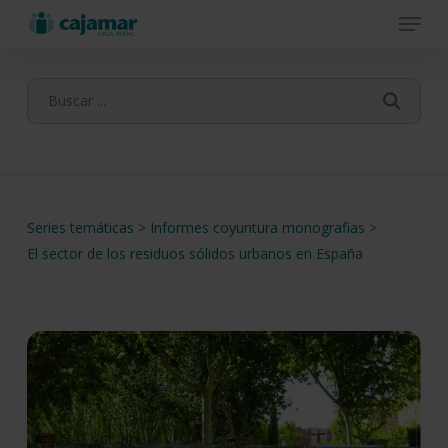
Menu
Skip
to
main
content
Series temáticas
>
Informes coyuntura monografias
>
El sector de los residuos sólidos urbanos en España