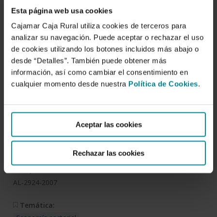
Esta página web usa cookies
Descargar
Cajamar Caja Rural utiliza cookies de terceros para
analizar su navegación. Puede aceptar o rechazar el uso
de cookies utilizando los botones incluidos más abajo o
El sector de los residuos
desde “Detalles”. También puede obtener más
sólidos urbanos en España
información, así como cambiar el consentimiento en
cualquier momento desde nuestra
Política de Cookies
.
Autor/es:
Instituto de Estudios de la Fundación Cajamar
Aceptar las cookies
Fecha de publicación:
6 de julio de 2009
Rechazar las cookies
Deposito:
AL-2924-2007
Temática: