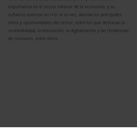
importancia en el sector exterior de la economía, y su
esfuerzo inversor en I+D. A su vez, aborda los principales
retos y oportunidades del sector, entre los que destacan la
sostenibilidad, la innovación, la digitalización y las tendencias
de consumo, entre otros.