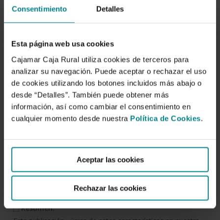
Consentimiento
Detalles
Descargar
Esta página web usa cookies
Observatorio sobre el
Cajamar Caja Rural utiliza cookies de terceros para
sector agroalimentario
analizar su navegación. Puede aceptar o rechazar el uso
de cookies utilizando los botones incluidos más abajo o
español en el contexto
desde “Detalles”. También puede obtener más
europeo. Informe 2018.
información, así como cambiar el consentimiento en
cualquier momento desde nuestra
Política de Cookies
.
Autor/es:
Jimena Salamanca
,
Joaquín Maudos
Aceptar las cookies
Fecha de publicación:
17 de julio de 2019
Rechazar las cookies
Resumen: