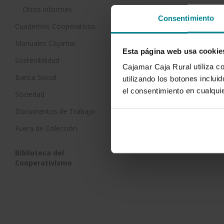
Otros informes
Consentimiento
Cuadernos Cooperativos
Manuales Cajamar
Esta página web usa cookie
Sostenibilidad
Cajamar Caja Rural utiliza c
Banca Social
utilizando los botones inclu
el consentimiento en cualqu
Sociedad
Documentos de Trabajo
Fuera de Colección
Biblioteca del
Cooperativismo