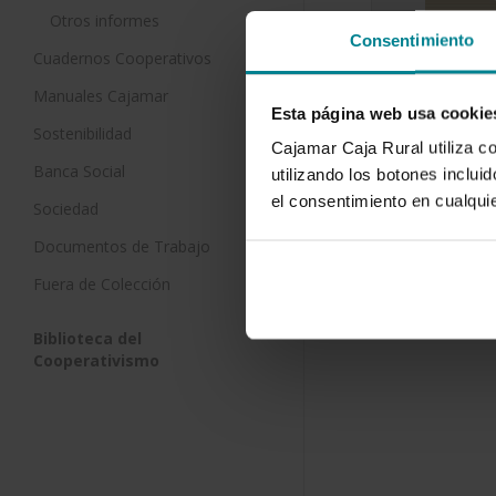
Otros informes
Consentimiento
Bioeconom
Cuadernos Cooperativos
sostenibl
Manuales Cajamar
11 de junio 
Esta página web usa cookie
Sostenibilidad
Cajamar Caja Rural utiliza c
La bioecon
Banca Social
recienteme
utilizando los botones inclu
paradigma p
el consentimiento en cualqu
Sociedad
recursos bi
Documentos de Trabajo
Fuera de Colección
Biblioteca del
Cooperativismo