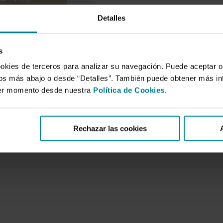
Detalles
ía y desarrollo
e
de 2018
s
ookies de terceros para analizar su navegación. Puede aceptar o
omía ha surgido
nte como un nuevo
idos más abajo o desde “Detalles”. También puede obtener más i
ara gestionar los
ier momento desde nuestra
Política de Cookies
.
ológicos de…
Rechazar las cookies