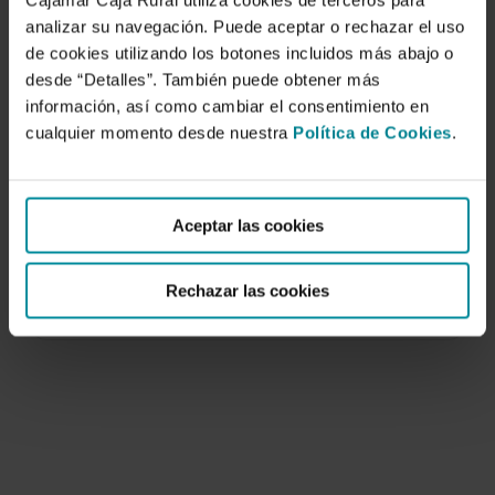
Cajamar Caja Rural utiliza cookies de terceros para
analizar su navegación. Puede aceptar o rechazar el uso
de cookies utilizando los botones incluidos más abajo o
desde “Detalles”. También puede obtener más
información, así como cambiar el consentimiento en
cualquier momento desde nuestra
Política de Cookies
.
Indicadores de sostenibilidad en el
sector agroalimentario
Aceptar las cookies
11 de octubre de 2022
En este trabajo se propone un observatorio de
Rechazar las cookies
un conjunto de indicadores que facilitan el…