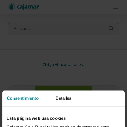
Menu
Skip
to
main
content
Cintya villacorta ranera
Consentimiento
Detalles
Esta página web usa cookies