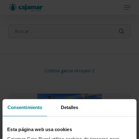
Menu
Skip
to
main
content
Cristina garcia orcoyen 2
Consentimiento
Detalles
Esta página web usa cookies