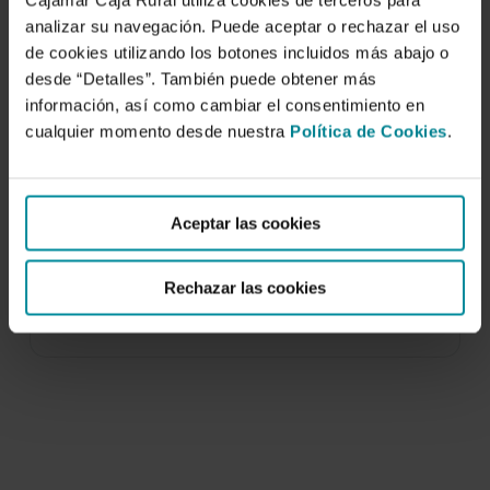
Cajamar Caja Rural utiliza cookies de terceros para
analizar su navegación. Puede aceptar o rechazar el uso
de cookies utilizando los botones incluidos más abajo o
desde “Detalles”. También puede obtener más
información, así como cambiar el consentimiento en
cualquier momento desde nuestra
Política de Cookies
.
Ensayo de 8 cultivares de tomate
(Lycopersicon esculentum Mill.)
Tolerantes al virus del rizado amarillo …
Aceptar las cookies
30 de abril de 2004
Rechazar las cookies
Se realizó en la campaña 2001/2002 un ensayo
con 7 cultivares de tomates tolerantes al…