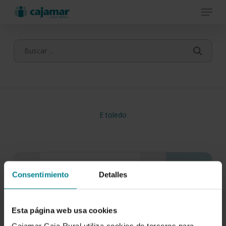
Menu
Skip
to
main
content
E toledo
Consentimiento
Detalles
Esta página web usa cookies