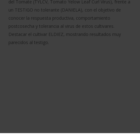
del Tomate (TYLCV, Tomato Yelow Leaf Curl Virus), frente a
un TESTIGO no tolerante (DANIELA), con el objetivo de
conocer la respuesta productiva, comportamiento
postcosecha y tolerancia al virus de estos cultivares.
Destacar el cultivar ELDIEZ, mostrando resultados muy
parecidos al testigo.