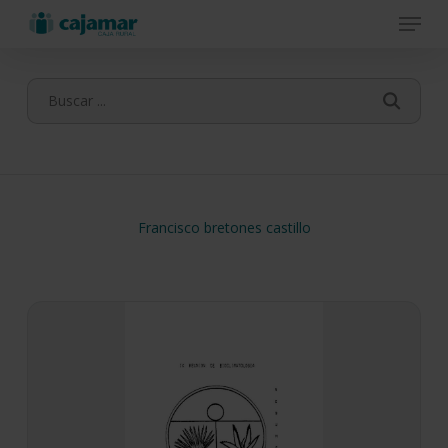
Menu
Skip
to
main
content
Francisco bretones castillo