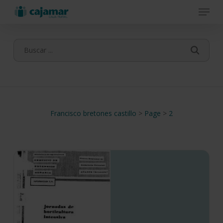
Menu
Skip
to
main
content
Francisco bretones castillo
>
Page
>
2