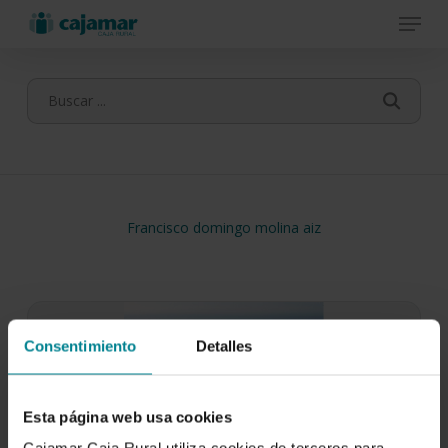
Menu
Skip
to
main
content
Francisco domingo molina aiz
Consentimiento
Detalles
Esta página web usa cookies