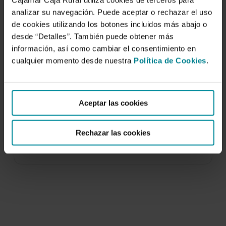
Cajamar Caja Rural utiliza cookies de terceros para
analizar su navegación. Puede aceptar o rechazar el uso
de cookies utilizando los botones incluidos más abajo o
desde “Detalles”. También puede obtener más
información, así como cambiar el consentimiento en
cualquier momento desde nuestra
Política de Cookies
.
Los invernaderos de Almería. Análisis de
su tecnología y rentabilidad
Aceptar las cookies
25 de julio de 2014
Dentro de los objetivos clave que se planteó la
Rechazar las cookies
Cátedra Cajamar de Economía y
Agroalimentación…