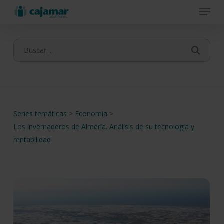
Menu
Skip
to
main
content
Series temáticas
>
Economia
>
Los invernaderos de Almería. Análisis de su tecnología y
rentabilidad