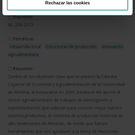
978-84-95531-62
Rechazar las cookies
Deposito:
AL-256-2013
Temática:
Desarrollo local
Estructuras de producción
Innovación
agroalimentaria
Resumen:
Dentro de los objetivos clave que se planteó la Cátedra
Cajamar de Economía y Agroalimentación de la Universidad
de Almería, al instaurarse en 2009, estaba el del aporte al
sector agroalimentario de trabajos de investigación y
experimentación que valiesen para conocer mejor nuestro
sistema productivo, el «sistema de producción hortícola de
alto rendimiento de Almería», de modo que fuesen
herramientas que nos ayudasen a la toma de decisiones