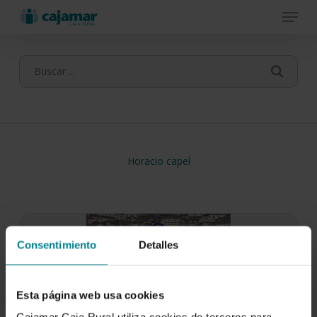
Menu
Skip
to
main
content
Horacio capel
Consentimiento
Detalles
Esta página web usa cookies