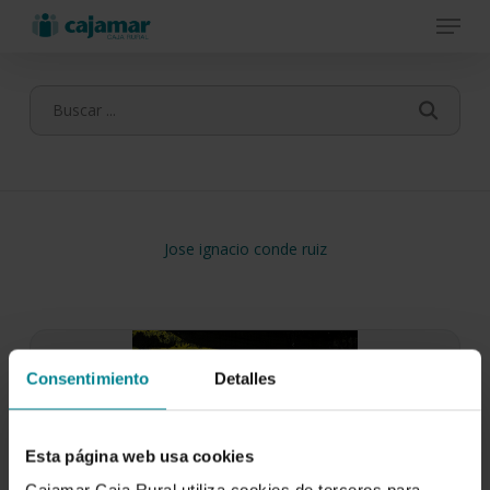
Menu
Skip
to
main
content
Jose ignacio conde ruiz
Consentimiento
Detalles
Esta página web usa cookies