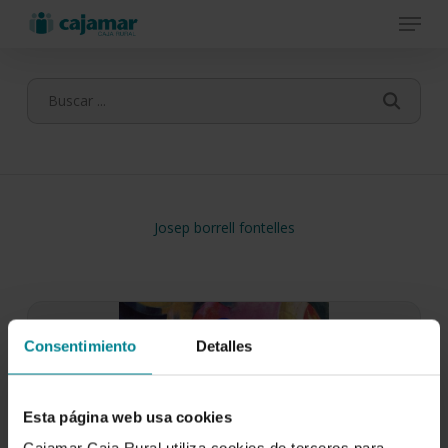
Menu
Skip
to
main
content
Josep borrell fontelles
Consentimiento
Detalles
Esta página web usa cookies