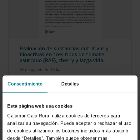
Evaluación de sustancias nutritivas y
bioactivas en tres tipos de tomate:
asurcado (RAF), cherry y larga vida
20 de agosto de 2014
El tomate, ya sea en fresco, deshidratado o
Consentimiento
Detalles
procesado tiene un alto valor nutricional debido…
Esta página web usa cookies
Cajamar Caja Rural utiliza cookies de terceros para
analizar su navegación. Puede aceptar o rechazar el uso
de cookies utilizando los botones incluidos más abajo o
desde “Detalles”. También puede obtener más