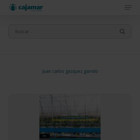
Menu
Skip
to
main
content
Juan carlos gazquez garrido