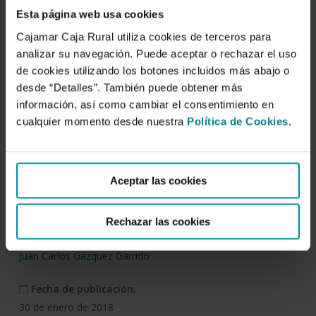
Esta página web usa cookies
Cajamar Caja Rural utiliza cookies de terceros para
Descargar
analizar su navegación. Puede aceptar o rechazar el uso
de cookies utilizando los botones incluidos más abajo o
desde “Detalles”. También puede obtener más
Producción sostenible de
información, así como cambiar el consentimiento en
hortalizas y fresón para
cualquier momento desde nuestra
Política de Cookies
.
una alimentación
saludable
Aceptar las cookies
(Comunicaciones)
Rechazar las cookies
Autor/es:
Juan Carlos Gázquez Garrido
Fecha de publicación:
30 de enero de 2018