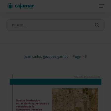
Menu
Skip
to
main
content
Juan carlos gazquez garrido
>
Page
>
3