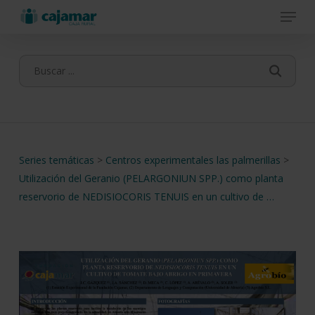
Menu
Skip
to
main
content
Series temáticas
>
Centros experimentales las palmerillas
>
Utilización del Geranio (PELARGONIUN SPP.) como planta
reservorio de NEDISIOCORIS TENUIS en un cultivo de …