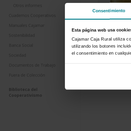
Otros informes
Consentimiento
Balance d
Cuadernos Cooperativos
años de 
Manuales Cajamar
Económico
Esta página web usa cookie
1 de diciemb
Sostenibilidad
Cajamar Caja Rural utiliza c
Banca Social
utilizando los botones inclu
el consentimiento en cualqu
Sociedad
Documentos de Trabajo
Fuera de Colección
Biblioteca del
Cooperativismo