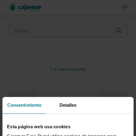
Menu
Skip
to
main
content
L m zamora perez
Consentimiento
Detalles
Esta página web usa cookies