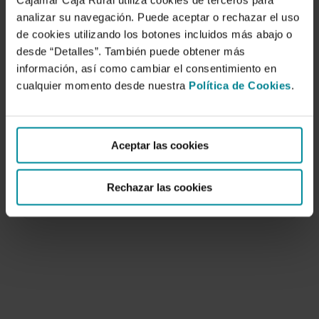
Cajamar Caja Rural utiliza cookies de terceros para
analizar su navegación. Puede aceptar o rechazar el uso
de cookies utilizando los botones incluidos más abajo o
desde “Detalles”. También puede obtener más
información, así como cambiar el consentimiento en
cualquier momento desde nuestra
Política de Cookies
.
Evaluación de un cultivo ecológico de
judía en invernadero.
Aceptar las cookies
2 de enero de 2006
En la Estación Experimental de la Fundación
Rechazar las cookies
Cajamar, en Almería, se lleva a cabo un…