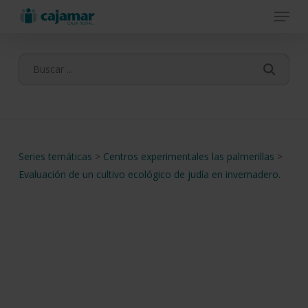
Menu
Skip
to
main
content
Series temáticas
>
Centros experimentales las palmerillas
>
Evaluación de un cultivo ecológico de judía en invernadero.