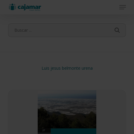
Menu
Skip
to
main
content
Luis jesus belmonte urena