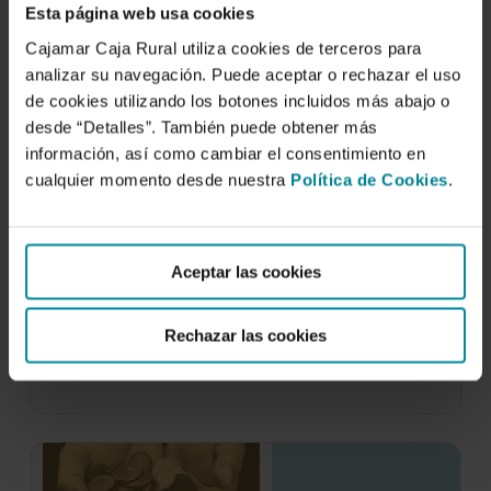
Esta página web usa cookies
Cajamar Caja Rural utiliza cookies de terceros para
analizar su navegación. Puede aceptar o rechazar el uso
de cookies utilizando los botones incluidos más abajo o
desde “Detalles”. También puede obtener más
información, así como cambiar el consentimiento en
cualquier momento desde nuestra
Política de Cookies
.
Los invernaderos de Almería. Análisis de
su tecnología y rentabilidad
Aceptar las cookies
25 de julio de 2014
Dentro de los objetivos clave que se planteó la
Rechazar las cookies
Cátedra Cajamar de Economía y
Agroalimentación…