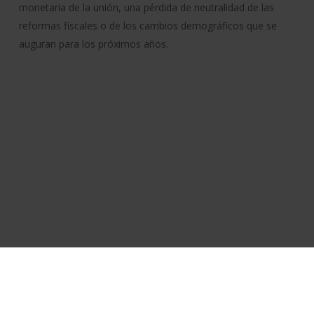
monetaria de la unión, una pérdida de neutralidad de las
reformas fiscales o de los cambios demográficos que se
auguran para los próximos años.
Política de cookies
Aviso legal
Accesibilidad