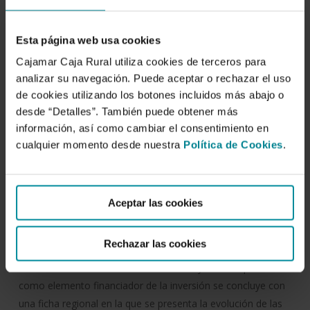
Luis Jesús Belmonte Ureña
Esta página web usa cookies
Fecha de publicación:
5 de octubre de 2006
Cajamar Caja Rural utiliza cookies de terceros para
analizar su navegación. Puede aceptar o rechazar el uso
ISBN:
de cookies utilizando los botones incluidos más abajo o
desde “Detalles”. También puede obtener más
978-84-955313-4-6
información, así como cambiar el consentimiento en
Deposito:
cualquier momento desde nuestra
Política de Cookies
.
AL-331-2006
Resumen:
Aceptar las cookies
Se trata de un estudio descriptivo, analítico y prospectivo de
una variable macroeconómica tan importante como es la
Rechazar las cookies
tasa de ahorro, en todas sus acepciones. Partiendo de la
deducción macroeconómica del ahorro y de su importancia
como elemento financiador de la inversión se concluye con
una ficha regional en la que se presenta la evolución de las