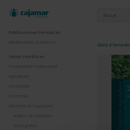
Skip
to
main
content
Publicaciones Periódicas
Mediterráneo Económico
Maria d fernande
Series temáticas
Presentación Institucional
Agricultura
Innovación
Economía
Informes de Coyuntura:
Análisis de Campaña
Monografías