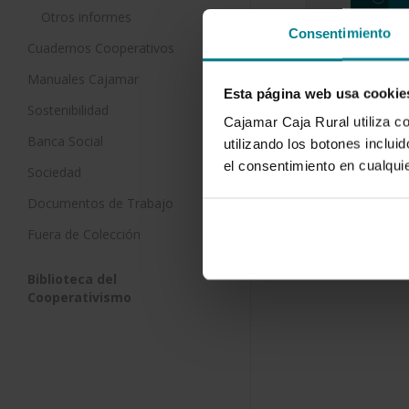
Otros informes
Consentimiento
Reducción 
Cuadernos Cooperativos
nitratos 
Manuales Cajamar
de nitróg
Esta página web usa cookie
succión e
Sostenibilidad
Cajamar Caja Rural utiliza c
1 de enero 
Banca Social
utilizando los botones inclu
El nitrógeno
el consentimiento en cualqu
Sociedad
añadido en 
cultivos. Si
Documentos de Trabajo
Fuera de Colección
Biblioteca del
Cooperativismo