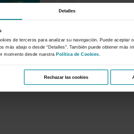
Detalles
de la lixivación de
Eficiencia en el uso del agu
y manejo mejorado
de un cultivo de pimiento
eno con sondas de
sometido a tres sistemas 
s
n cultivos …
refrigeración
ookies de terceros para analizar su navegación. Puede aceptar o
de 2008
1 de enero de 2007
idos más abajo o desde “Detalles”. También puede obtener más i
 (N) es el nutriente
La tendencia actual de los
ier momento desde nuestra
Política de Cookies
.
mayor cantidad a los
mercados es consumir frutas y
n el…
hortalizas de calidad durante lo
Rechazar las cookies