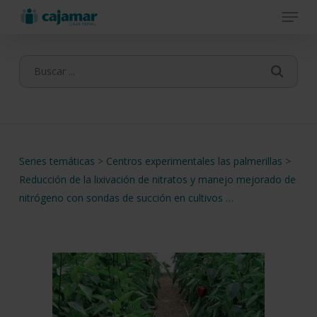
Menu
Skip
to
main
content
Series temáticas
>
Centros experimentales las palmerillas
>
Reducción de la lixivación de nitratos y manejo mejorado de
nitrógeno con sondas de succión en cultivos …