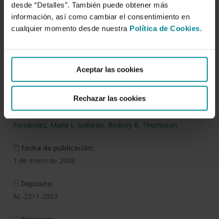
Reducción de la lixivación
desde “Detalles”. También puede obtener más
de nitratos y manejo
información, así como cambiar el consentimiento en
cualquier momento desde nuestra
Política de Cookies
.
mejorado de nitrógeno
con sondas de succión en
cultivos …
Aceptar las cookies
Rechazar las cookies
Autor/es:
Carolina Martínez
,
M. Rosa Granados García
,
María D.
Fernández
,
María L. Gallardo
,
Rodney B. Thompson
Fecha de publicación:
1 de enero de 2008
Deposito:
AL-2311-2007