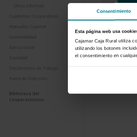
Otros informes
Consentimiento
Diagnósti
Cuadernos Cooperativos
financiero
Manuales Cajamar
cooperati
Esta página web usa cookie
agroalime
Sostenibilidad
(2011/201
Cajamar Caja Rural utiliza c
Banca Social
25 de abril d
utilizando los botones inclu
el consentimiento en cualqu
Sociedad
El objetivo 
aportar luz 
Documentos de Trabajo
actual de l
Fuera de Colección
Biblioteca del
Cooperativismo