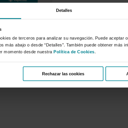
Detalles
co económico y
 de las
vas
s
ntarias en España
3)
ookies de terceros para analizar su navegación. Puede aceptar o
e 2016
idos más abajo o desde “Detalles”. También puede obtener más i
ier momento desde nuestra
Política de Cookies
.
de este trabajo ha sido
sobre la situación
as…
Rechazar las cookies