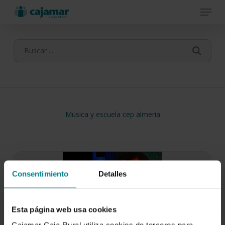
Menu
Skip
to
main
content
Musica y escuela cep almeria
Consentimiento
Detalles
Esta página web usa cookies