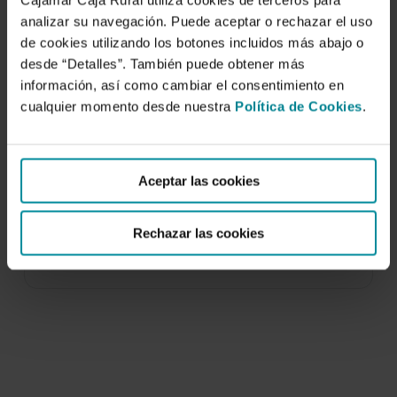
Cajamar Caja Rural utiliza cookies de terceros para
analizar su navegación. Puede aceptar o rechazar el uso
de cookies utilizando los botones incluidos más abajo o
desde “Detalles”. También puede obtener más
información, así como cambiar el consentimiento en
cualquier momento desde nuestra
Política de Cookies
.
Julián Arcas para escolares. Unidad
didáctica
Aceptar las cookies
6 de abril de 2006
Julián Arcas, concertista de guitarra almeriense,
Rechazar las cookies
es considerado el más importante intérprete de
este instrumento…