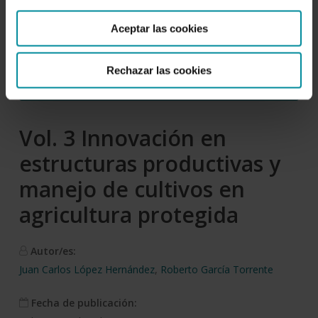
Aceptar las cookies
Rechazar las cookies
Descargar
Vol. 3 Innovación en
estructuras productivas y
manejo de cultivos en
agricultura protegida
Autor/es:
Juan Carlos López Hernández
,
Roberto García Torrente
Fecha de publicación: