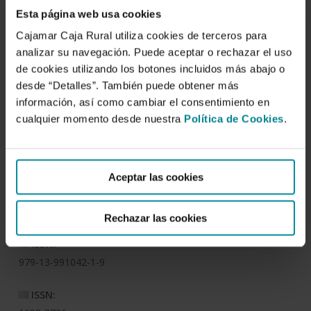
Descargar
Esta página web usa cookies
Cajamar Caja Rural utiliza cookies de terceros para
Vol. 40 España hacia un
analizar su navegación. Puede aceptar o rechazar el uso
de cookies utilizando los botones incluidos más abajo o
turismo sostenible
desde “Detalles”. También puede obtener más
renovado
información, así como cambiar el consentimiento en
cualquier momento desde nuestra
Política de Cookies
.
Autor/es:
Jerónimo de Burgos Jiménez
,
Juan Carlos Pérez Mesa
Aceptar las cookies
Fecha de publicación:
30 de septiembre de 2025
Rechazar las cookies
ISBN:
979-13-991042-1-9
ISSN: