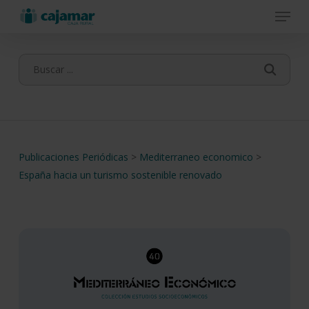
Menu
Skip
to
main
content
Publicaciones Periódicas
>
Mediterraneo economico
>
España hacia un turismo sostenible renovado