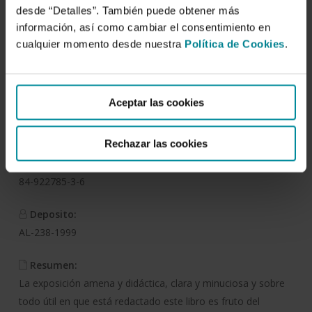
hortícolas en la zona
desde “Detalles”. También puede obtener más
peninsular
información, así como cambiar el consentimiento en
cualquier momento desde nuestra
Política de Cookies
.
Autor/es:
Antonio Casas Castro
,
Elena Casas Barba
Aceptar las cookies
Fecha de publicación:
5 de marzo de 1999
Rechazar las cookies
ISBN:
84-922785-3-6
Deposito:
AL-238-1999
Resumen:
La exposición amena y didáctica, clara y minuciosa y sobre
todo útil en que está redactado este libro es fruto del