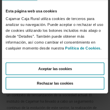
Francisco Camacho Ferre
Esta página web usa cookies
Fecha de publicación:
Cajamar Caja Rural utiliza cookies de terceros para
1 de diciembre de 2003
analizar su navegación. Puede aceptar o rechazar el uso
de cookies utilizando los botones incluidos más abajo o
ISBN:
desde “Detalles”. También puede obtener más
978-84-955311-7-9
información, así como cambiar el consentimiento en
cualquier momento desde nuestra
Política de Cookies
.
Deposito:
M-47127-2003
Aceptar las cookies
Resumen:
La producción hortofrutícola de invernaderos es la principal
actividad económica en el sureste español, constituyéndose
Rechazar las cookies
en elemento claramente diferenciador de este territorio en
un contexto de terciarización de la sociedad actual. El
instituto de Cajamar ha llevado a cabo un seguimiento
continuo de la evolución de este sector, la realización de