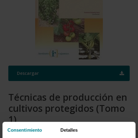
Descargar
Técnicas de producción en
cultivos protegidos (Tomo
1)
Consentimiento
Detalles
Autor/es: