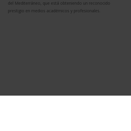
del Mediterráneo, que está obteniendo un reconocido
prestigio en medios académicos y profesionales.
Política de cookies
Aviso legal
Accesibilidad