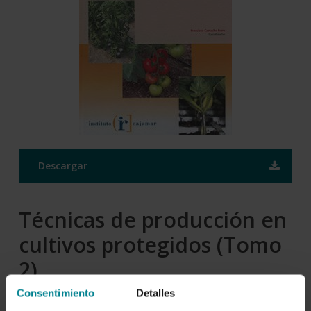
Descargar
Técnicas de producción en
cultivos protegidos (Tomo
2)
Consentimiento
Detalles
Autor/es: