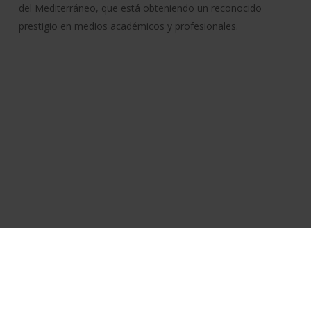
del Mediterráneo, que está obteniendo un reconocido
prestigio en medios académicos y profesionales.
Política de cookies
Aviso legal
Accesibilidad