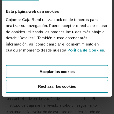
Francisco Camacho Ferre
Esta página web usa cookies
Fecha de publicación:
Cajamar Caja Rural utiliza cookies de terceros para
1 de diciembre de 2003
analizar su navegación. Puede aceptar o rechazar el uso
de cookies utilizando los botones incluidos más abajo o
ISBN:
desde “Detalles”. También puede obtener más
978-84-955311-7-9
información, así como cambiar el consentimiento en
cualquier momento desde nuestra
Política de Cookies
.
Deposito:
M-47127-2003
Aceptar las cookies
Resumen:
La producción hortofrutícola de invernaderos es la principal
actividad económica en el sureste español, constituyéndose
Rechazar las cookies
en elemento claramente diferenciador de este territorio en
un contexto de terciarización de la sociedad actual. El
instituto de Cajamar ha llevado a cabo un seguimiento
continuo de la evolución de este sector, la realización de