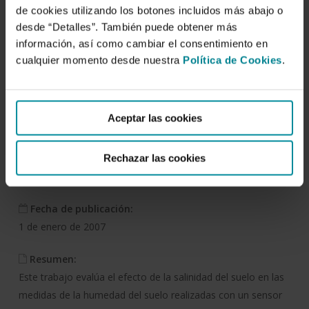
Efecto de la salinidad en
de cookies utilizando los botones incluidos más abajo o
las medidas de la
desde “Detalles”. También puede obtener más
información, así como cambiar el consentimiento en
humedad del suelo
cualquier momento desde nuestra
Política de Cookies
.
realizadas con un sensor
de capacitancia en …
Aceptar las cookies
Autor/es:
Juan Carlos Gázquez Garrido
,
M. D. Fernández
,
M. Gallardo
Rechazar las cookies
Pino
,
Rodney B. Thompson
Fecha de publicación:
1 de enero de 2007
Resumen:
Este trabajo evalúa el efecto de la salinidad del suelo en las
medidas de la humedad del suelo realizadas con un sensor