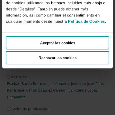
de cookies utilizando los botones incluidos más abajo o
desde “Detalles”. También puede obtener más
información, así como cambiar el consentimiento en
Descargar
cualquier momento desde nuestra
Política de Cookies
.
Numerical Analysis of
Buoyancy Driven Natural
Aceptar las cookies
Ventilation in Multispan
Rechazar las cookies
Type Greenhouses
Autor/es:
Esteban Baeza Romero
,
J. I. Montero
,
Jerónimo José Pérez
Parra
,
Juan Carlos Gázquez Garrido
,
Juan Carlos López
Hernández
Fecha de publicación: