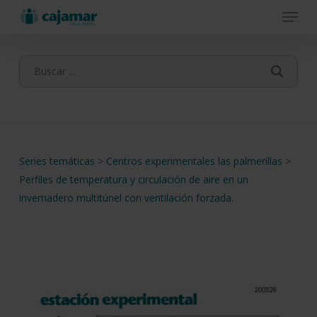
Menu
Skip
to
main
content
Series temáticas
>
Centros experimentales las palmerillas
>
Perfiles de temperatura y circulación de aire en un
invernadero multitúnel con ventilación forzada.