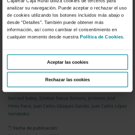
Cajamar Caja Rural utiliza cookies de terceros para
analizar su navegación. Puede aceptar o rechazar el uso
de cookies utilizando los botones incluidos más abajo o
Descargar
desde “Detalles”. También puede obtener más
información, así como cambiar el consentimiento en
cualquier momento desde nuestra
Política de Cookies
.
Perfiles de temperatura y
circulación de aire en un
invernadero multitúnel
Aceptar las cookies
con ventilación forzada.
Rechazar las cookies
Autor/es:
Bernard Bailey
,
Esteban Baeza Romero
,
Jerónimo José
Pérez Parra
,
Juan Carlos Gázquez Garrido
,
Juan Carlos López
Hernández
Fecha de publicación: