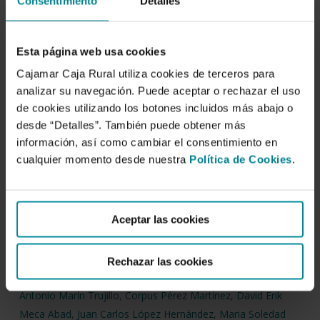
Consentimiento
Detalles
Esta página web usa cookies
Cajamar Caja Rural utiliza cookies de terceros para
analizar su navegación. Puede aceptar o rechazar el uso
de cookies utilizando los botones incluidos más abajo o
desde “Detalles”. También puede obtener más
información, así como cambiar el consentimiento en
Descargar
cualquier momento desde nuestra
Política de Cookies
.
Plásticos antiplagas para
Aceptar las cookies
invernadero.
Rechazar las cookies
Autor/es:
Antonio Marín Trujillo
,
Corpus Pérez Martínez
,
David Erik
Meca Abad
,
Juan Carlos López Hernández
,
Maria Soledad