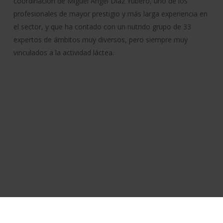
coordinación de Miguel Ángel Díaz Yubero, uno de los
profesionales de mayor prestigio y más larga experiencia en
el sector, y que ha contado con un nutrido grupo de 33
expertos de ámbitos muy diversos, pero siempre muy
vinculados a la actividad láctea.