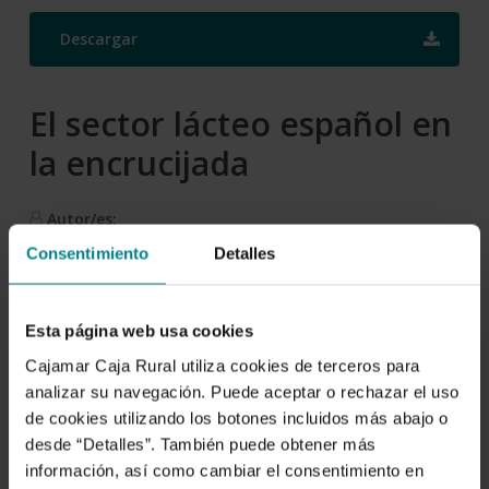
Descargar
El sector lácteo español en
la encrucijada
Autor/es:
Miguel Ángel Díaz Yubero
Consentimiento
Detalles
Fecha de publicación:
18 de octubre de 2016
Esta página web usa cookies
Cajamar Caja Rural utiliza cookies de terceros para
ISBN:
analizar su navegación. Puede aceptar o rechazar el uso
978-84-95531-78-0
de cookies utilizando los botones incluidos más abajo o
desde “Detalles”. También puede obtener más
Deposito:
información, así como cambiar el consentimiento en
AL-256-2013