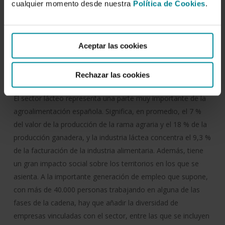
cualquier momento desde nuestra
Política de Cookies
.
Temática:
Economía sectorial
Estructuras de
Aceptar las cookies
producción
Indicadores
Libros de referencia
Sector
agroalimentario
Rechazar las cookies
Resumen:
El sector lácteo representa una parte muy importante de la
agroalimentación española. Significa, en promedio, el 7 %
del valor de la producción de la rama agraria y el 18 % de la
producción ganadera, y la industria láctea concentra el 9,3 %
de la facturación de la industria alimentaria. Además, tiene
un gran impacto social sobre los territorios en los que se
asienta. A la importante generación de empleo que supone,
con más de 40.000 personas trabajando en alguna de las
fases de la cadena, hay que añadir la diversidad de
empresas vinculadas con el sector, entre las que se incluyen