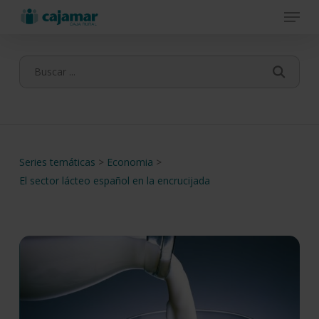
Menu
Skip
to
main
content
Series temáticas
>
Economia
>
El sector lácteo español en la encrucijada