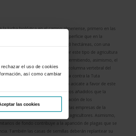
 la lucha biológica en el campo almeriense, primero en las
a progresiva, en las demás. La superficie que en la
 lucha biológica fue de unas 16.500 hectáreas, con una
de los próximos años. La apuesta por este tipo de agricultura
oductos en los lineales europeos, permitiendo, asimismo, el
 rechazar el uso de cookies
iliar en la que la innovación es la columna vertebral del
nformación, así como cambiar
ia de una solución de lucha biológica contra la Tuta
 en la propia provincia) es un claro acicate a favor de este
en pasar desapercibidos los esfuerzos añadidos que la
r en marcha: desde una mayor formación de los
Aceptar las cookies
hasta un mayor esfuerzo en I+D en las empresas de la
mayor colaboración entre técnicos y agricultores. Asimismo,
nitarios de fondo contribuye a la aparición de plagas que se
ncia. También las casas de semillas deberán replantear su