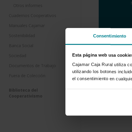
Otros informes
Cuadernos Cooperativos
Manuales Cajamar
Sostenibilidad
Consentimiento
Banca Social
Esta página web usa cookie
Sociedad
Descargar
Cajamar Caja Rural utiliza c
Documentos de Trabajo
utilizando los botones inclu
Fuera de Colección
el consentimiento en cualqu
Biblioteca del
Cooperativismo