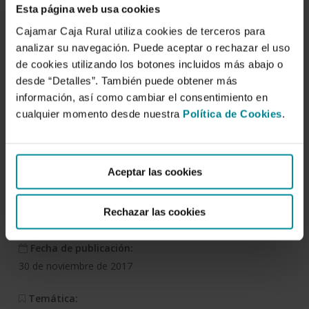
Esta página web usa cookies
Cajamar Caja Rural utiliza cookies de terceros para
analizar su navegación. Puede aceptar o rechazar el uso
Descargar
de cookies utilizando los botones incluidos más abajo o
desde “Detalles”. También puede obtener más
información, así como cambiar el consentimiento en
Análisis de la campaña
cualquier momento desde nuestra
Política de Cookies
.
hortofrutícola de Almería.
Campaña 2016-2017
Aceptar las cookies
Autor/es:
Rechazar las cookies
Servicio de Estudios Agroalimentarios de Cajamar
Fecha de publicación:
30 de noviembre de 2017
Temática: