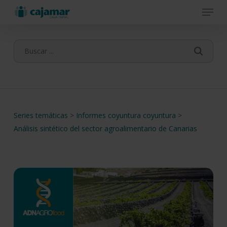
Menu
Skip
to
main
content
Series temáticas
>
Informes coyuntura coyuntura
>
Análisis sintético del sector agroalimentario de Canarias