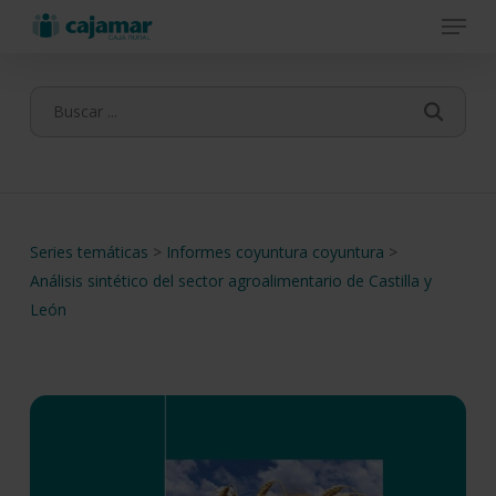
Menu
Skip
to
main
content
Series temáticas
>
Informes coyuntura coyuntura
>
Análisis sintético del sector agroalimentario de Castilla y
León