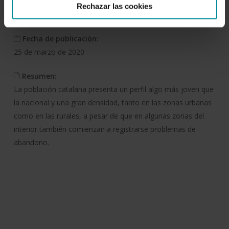
Autor/es:
Rechazar las cookies
Servicio de Estudios Agroalimentarios de Cajamar
Fecha de publicación:
25 de marzo de 2020
Resumen:
La población catalana presenta un perfil algo más joven que
la nacional y una gran densidad, tanto en las zonas urbanas
como en las rurales, a pesar de que en algunas zonas del
interior también comienzan a registrarse problemas de
abandono.