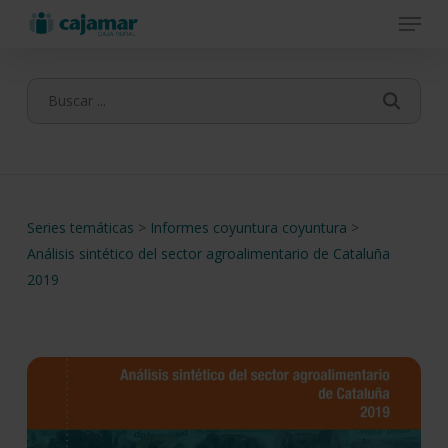
Menu
Skip
to
main
content
Series temáticas
>
Informes coyuntura coyuntura
>
Análisis sintético del sector agroalimentario de Cataluña
2019