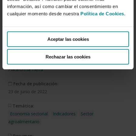
información, así como cambiar el consentimiento en
Descargar
cualquier momento desde nuestra
Política de Cookies
.
Comercio exterior
Aceptar las cookies
agroalimentario. Abril 2022
Rechazar las cookies
Autor/es:
Plataforma Tierra
Fecha de publicación:
23 de junio de 2022
Temática:
Economía sectorial
Indicadores
Sector
agroalimentario
Resumen: