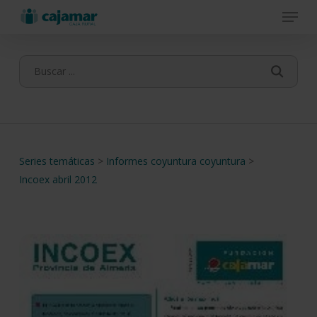
Menu
Skip
to
main
content
Series temáticas
>
Informes coyuntura coyuntura
>
Incoex abril 2012