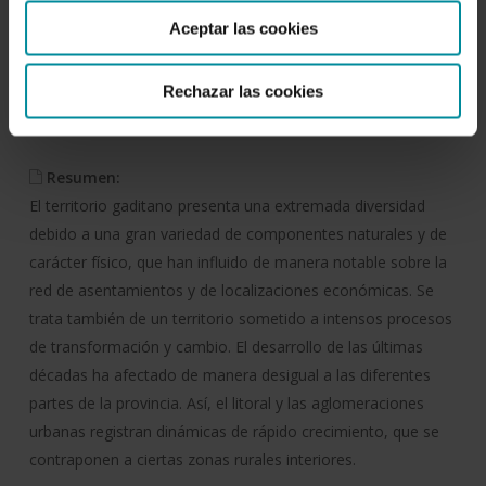
Autor/es:
Aceptar las cookies
Instituto de Estudios Cajamar
Rechazar las cookies
Fecha de publicación:
5 de octubre de 2003
Resumen:
El territorio gaditano presenta una extremada diversidad
debido a una gran variedad de componentes naturales y de
carácter físico, que han influido de manera notable sobre la
red de asentamientos y de localizaciones económicas. Se
trata también de un territorio sometido a intensos procesos
de transformación y cambio. El desarrollo de las últimas
décadas ha afectado de manera desigual a las diferentes
partes de la provincia. Así, el litoral y las aglomeraciones
urbanas registran dinámicas de rápido crecimiento, que se
contraponen a ciertas zonas rurales interiores.