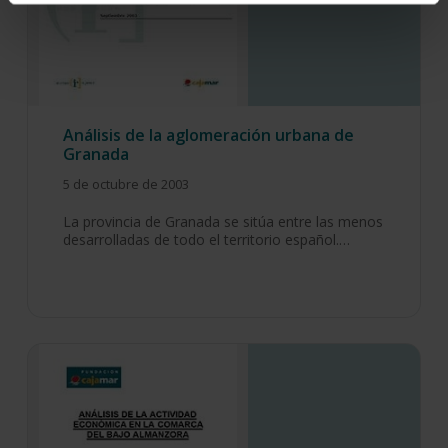
Análisis de la aglomeración urbana de
Granada
5 de octubre de 2003
La provincia de Granada se sitúa entre las menos
desarrolladas de todo el territorio español.…