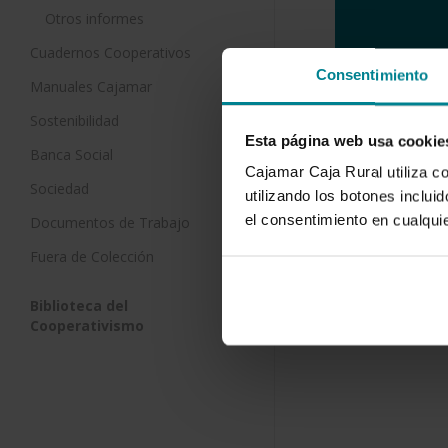
Otros informes
Cuadernos Cooperativos
Consentimiento
Manuales Cajamar
Sostenibilidad
Esta página web usa cookie
Banca Social
Cajamar Caja Rural utiliza c
Sociedad
utilizando los botones inclu
Descargar
el consentimiento en cualqu
Documentos de Trabajo
Fuera de Colección
Biblioteca del
Cooperativismo