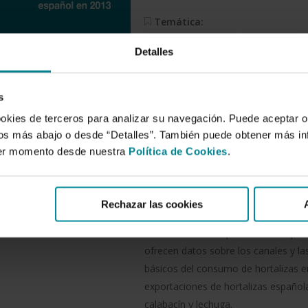
Temática:
Economía sectorial
Indicadores
Detalles
Resumen:
Con el presente documento se preten
s
hortalizas en España, analizando alg
ookies de terceros para analizar su navegación. Puede aceptar o
los datos estadísticos referidos a l
idos más abajo o desde “Detalles”. También puede obtener más i
dividido en diversos apartados. En p
ier momento desde nuestra
Política de Cookies
.
hortalizas en el ámbito de la produc
situación del mercado hortícola de la
lugar, se describen los aspectos más
Rechazar las cookies
tercer lugar, se analizan los costes 
contexto de las explotaciones españo
ofrecen datos sobre los canales y la
básicos del consumo de hortalizas en
exportaciones de hortalizas español
calabacín y lechuga.