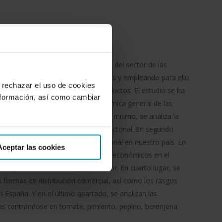
Sector agroalimentario
de ofrecer una amplia descripción del sector de las
unas de las variables más relevantes y empleando para ello
 rechazar el uso de cookies
as últimas campañas para estos productos. El estudio se ha
nformación, así como cambiar
rimer lugar, se muestra una panorámica general de las
ción y comercialización mundial. Así mismo, se analiza la
 Unión Europea (UE) y la política sectorial. En segundo
 importantes de la estructura sectorial en nuestro país. En
Aceptar las cookies
y variables relativas a los resultados económicos en el
las, así como de la cadena de valor. En cuarto lugar, se
s formas de distribución comercial, así como los rasgos
 España. Y en el último apartado, se analizan las
as centrándose en tomate, pimiento, pepino, berenjena,