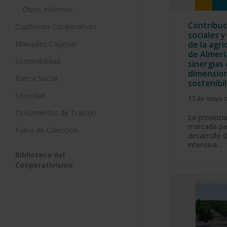
Otros informes
Contribuc
Cuadernos Cooperativos
sociales 
Manuales Cajamar
de la agri
de Almería
Sostenibilidad
sinergias 
dimension
Banca Social
sostenibi
Sociedad
17 de mayo 
Documentos de Trabajo
La provinci
marcada par
Fuera de Colección
desarrollo d
intensiva…
Biblioteca del
Cooperativismo