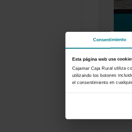
Consentimiento
Esta página web usa cookie
El sector 
hueso esp
Cajamar Caja Rural utiliza c
utilizando los botones inclu
14 de enero
el consentimiento en cualqu
Con el pres
pretende of
descripción 
frutas…