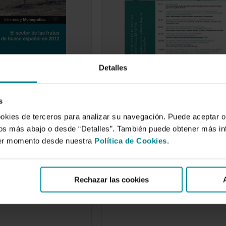
Detalles
s
de las frutas de
Ciencia e innovación en el
añol en 2012
sistema agroalimentario
ookies de terceros para analizar su navegación. Puede aceptar o
español
idos más abajo o desde “Detalles”. También puede obtener más i
 de 2015
4 de septiembre de 2014
ier momento desde nuestra
Política de Cookies
.
ente informe se
recer una amplia
del sector de las
Rechazar las cookies