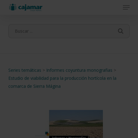
Menu
Skip
to
main
content
Series temáticas
>
Informes coyuntura monografias
>
Estudio de viabilidad para la producción hortícola en la
comarca de Sierra Mágina