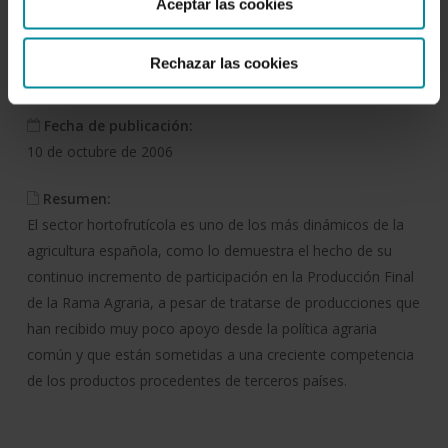
Mágina
Aceptar las cookies
Autor/es:
Rechazar las cookies
Instituto de Estudios de la Fundación Cajamar
Fecha de publicación:
10 de octubre de 2006
Resumen:
El sector hortofrutícola es uno de los más dinámicos de la
agricultura española, como lo demuestra el hecho de su
continuo incremento de participación en la Producción Final
de la Rama Agraria, a pesar de tratarse de producciones que
han recibido muy poco apoyo desde la política agraria
común y que están sometidas a una creciente competencia
de los productos procedentes de terceros países.